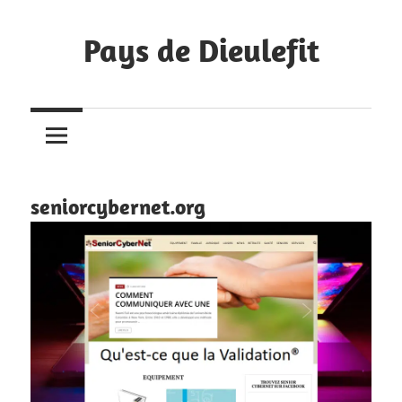
Skip
to
Pays de Dieulefit
content
Les
blogs
de
nos
habitants
seniorcybernet.org