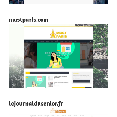
mustparis.com
lejournaldusenior.fr